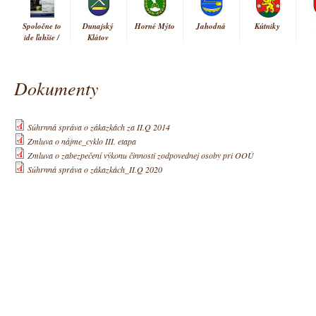
Spoločne to
Dunajský
Horné Mýto
Jahodná
Kútniky
ide ľahšie /
Klátov
Együtt
könnyebb
Dokumenty
Vrakúň
Súhrnná správa o zákazkách za II.Q 2014
Zmluva o nájme_cyklo III. etapa
Zmluva o zabezpečení výkonu činnosti zodpovednej osoby pri OOÚ
Súhrnná správa o zákazkách_II.Q 2020