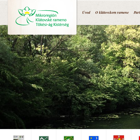
Jump to navigation
Úvod
O klátovskom ramene
Par