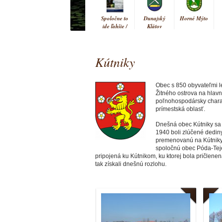
Spoločne to
Dunajský
Horné Mýto
ide ľahšie /
Klátov
Együtt
könnyebb
Kútniky
Vrakúň
Obec s 850 obyvateľmi le
Žitného ostrova na hlav
poľnohospodársky charak
prímestská oblasť.
Dnešná obec Kútniky sa 
1940 boli zlúčené dedin
premenovanú na Kútniky.
spoločnú obec Póda-Tej
pripojená ku Kútnikom, ku ktorej bola pričlene
tak získali dnešnú rozlohu.