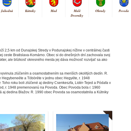
Jahodná
Kútniky
Mad
Malé
Ohrady
Povoda
Dvorníky
ží 2,5 km od Dunajskej Stredy v Podunajskej nížine v centrálnej časti
nej ceste Bratislava-Komárno. Obec si do dnešných dní zachovala svoj
ter, ale blízkosť okresného mesta jej dáva možnosť rozvíjať sa ako
vyvinula zlúčením a osamostatnením sa menších okolitých dedín. R.
y Hegybeneéte a Töböréte v jednu obec Hegyéte, r. 1948
 Toho roku boli zlúčené aj dediny Csenkeszfa, Lidér-Tejed a Pódafa v
ed, r. 1948 premenovanú na Povoda. Obec Povoda bola r. 1960
ná aj dedina Blažov. R. 1990 obec Povoda sa osamostatnila a Kútniky