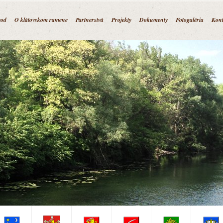
Jump to navigation
od
O klátovskom ramene
Partnerstvá
Projekty
Dokumenty
Fotogaléria
Kont