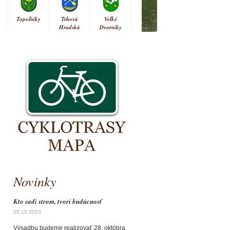
Topoľníky
Trhová
Veľké
Hradská
Dvorníky
Novinky
Kto sadí strom, tvorí budúcnosť
20.10.2023
Výsadbu budeme realizovať 28. októbra