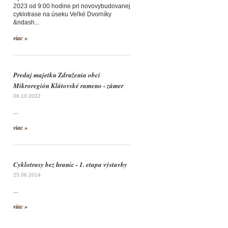
2023 od 9:00 hodine pri novovybudovanej
cyklotrase na úseku Veľké Dvorníky
&ndash...
viac »
Predaj majetku Združenia obcí
Mikroregión Klátovské rameno - zámer
06.10.2022
...
viac »
Cyklotrasy bez hraníc - 1. etapa výstavby
25.06.2014
...
viac »