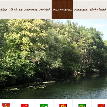
Jump to navigation
zdőlap
Tőkési - ág
Partnerség
Projektek
Dokumentumok
Fotogaléria
Elérhetőségek