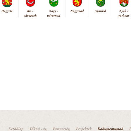
Hegyéte
Kis -
Nagy -
Nagymad
Nyárasd
Nyék -
udvarnok
udvarnok
várkony
Kezdőlap
Tőkési - ág
Partnerség
Projektek
Dokumentumok
F