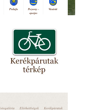
Pódafa
Pozsony -
Vásárút
eperjes
otogaléria
Elérhetőségek
Kerékpárutak