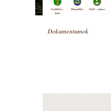
Csallóköz -
Dunatőkés
Felső - vámos
kürt
Dokumentumok