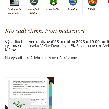
Spoločne to
Dunajský
Horné Mýto
Jahodná
Kútniky
ide ľahšie /
Klátov
Együtt
könnyebb
Kto sadí strom, tvorí budúcnosť
Vrakúň
Výsadbu budeme realizovať
28. októbra 2023 od 9:00 hod
cyklotrase na úseku Veľké Dvorníky – Blažov a na úseku Ve
Klátov.
Na výsadbu každého srdečne očakávame.