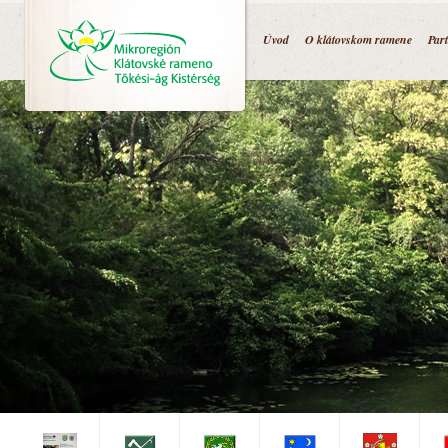
Jump to navigation
Úvod
O klátovskom ramene
Par