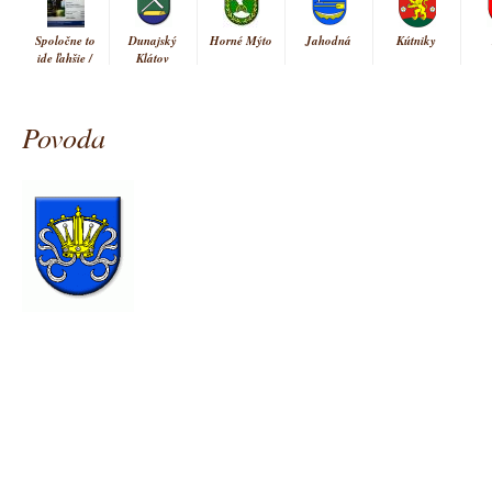
Spoločne to
Dunajský
Horné Mýto
Jahodná
Kútniky
ide ľahšie /
Klátov
Együtt
könnyebb
Povoda
Vrakúň