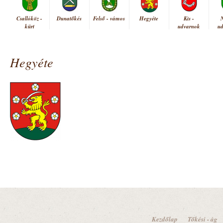
Csallóköz -
Dunatőkés
Felső - vámos
Hegyéte
Kis -
kürt
udvarnok
u
Hegyéte
Kezdőlap
Tőkési - ág