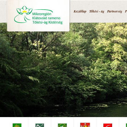
Jump to navigation
Kezdőlap
Tőkési - ág
Partnerség
P